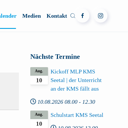
lender
Medien
Kontakt
Nächste Termine
Kickoff MLP KMS
Aug.
Seetal | der Unterricht
10
an der KMS fällt aus
10.08.2026
08.00
-
12.30
Schulstart KMS Seetal
Aug.
10
10.08.2026
13.00
-