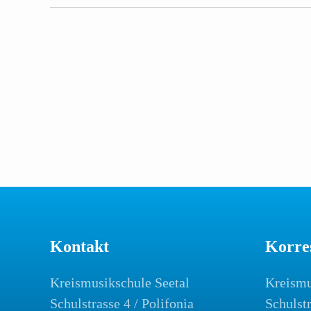
Kontakt
Korre
Kreismusikschule Seetal
Kreismu
Schulstrasse 4 / Polifonia
Schulst